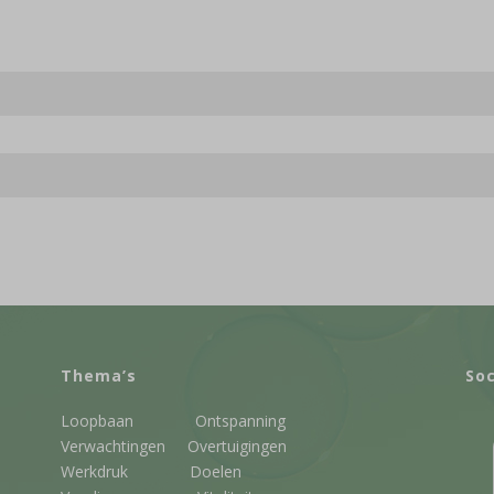
Thema’s
Soc
Loopbaan
Ontspanning
Verwachtingen
Overtuigingen
Werkdruk
Doelen