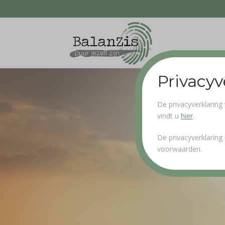
Privacyv
De privacyverklaring
vindt u
hier
.
De privacyverklaring
voorwaarden.