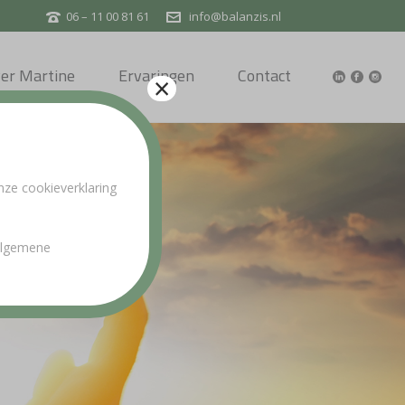
06 – 11 00 81 61
info@balanzis.nl
er Martine
Ervaringen
Contact
×
nze cookieverklaring
 algemene