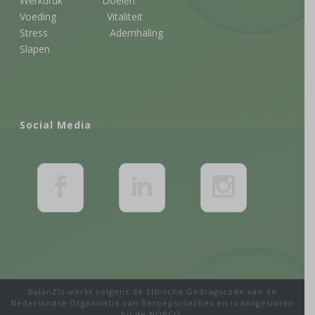
Werkdruk
Doelen
Voeding
Vitaliteit
Stress
Ademhaling
Slapen
Social Media
BalanZis werkt volgens de Ethische Gedragscode van de
Nederlandse Organisatie van Beroepscoaches en is aangesloten
bij de NOBCO.