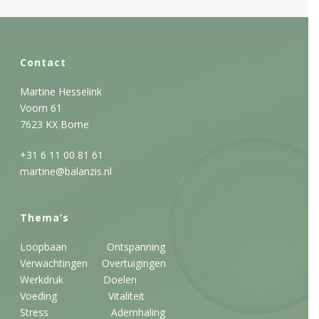
Contact
Martine Hesselink
Voorn 61
7623 KX Borne
+31 6 11 00 81 61
martine@balanzis.nl
Thema’s
Loopbaan
Ontspanning
Verwachtingen
Overtuigingen
Werkdruk
Doelen
Voeding
Vitaliteit
Stress
Ademhaling